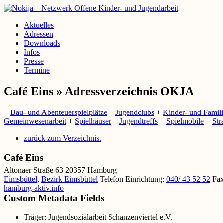
Aktuelles
Adressen
Downloads
Infos
Presse
Termine
Café Eins » Adressverzeichnis OKJA
+
Bau- und Abenteuerspielplätze
+
Jugendclubs
+
Kinder- und Famil
Gemeinwesenarbeit
+
Spielhäuser
+
Jugendtreffs
+
Spielmobile
+
Str
zurück zum Verzeichnis.
Café Eins
Altonaer Straße 63
20357
Hamburg
Eimsbüttel
,
Bezirk Eimsbüttel
Telefon Einrichtung
:
040/ 43 52 52
Fax
hamburg-aktiv.info
Custom Metadata Fields
Träger:
Jugendsozialarbeit Schanzenviertel e.V.