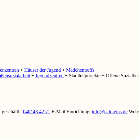
ienzentren
+
Häuser der Jugend
+
Mädchentreffs
+
aßensozialarbeit
+
Jugendzentren
+
Stadtteilprojekte + Offene Sozialbe
 geschäftl.
:
040/ 43 42 71
E-Mail Einrichtung
:
info@cafe-eins.de
Webs