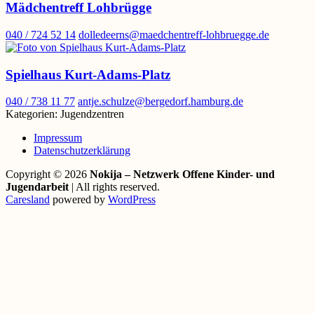
Mädchentreff Lohbrügge
040 / 724 52 14
dolledeerns@maedchentreff-lohbruegge.de
Spielhaus Kurt-Adams-Platz
040 / 738 11 77
antje.schulze@bergedorf.hamburg.de
Kategorien:
Jugendzentren
Impressum
Datenschutzerklärung
Copyright © 2026
Nokija – Netzwerk Offene Kinder- und
Jugendarbeit
| All rights reserved.
Caresland
powered by
WordPress