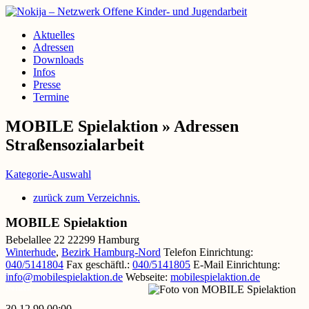
Aktuelles
Adressen
Downloads
Infos
Presse
Termine
MOBILE Spielaktion » Adressen
Straßensozialarbeit
Kategorie-Auswahl
zurück zum Verzeichnis.
MOBILE Spielaktion
Bebelallee 22
22299
Hamburg
Winterhude
,
Bezirk Hamburg-Nord
Telefon Einrichtung
:
040/5141804
Fax geschäftl.
:
040/5141805
E-Mail Einrichtung
:
info@mobilespielaktion.de
Webseite
:
mobilespielaktion.de
Notizen
30.12.99 00:00