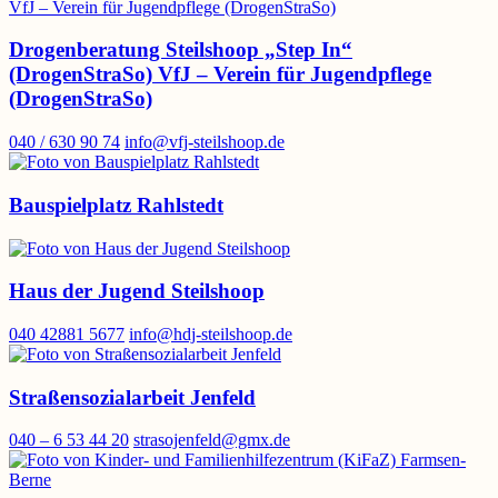
Drogenberatung Steilshoop „Step In“
(DrogenStraSo) VfJ – Verein für Jugendpflege
(DrogenStraSo)
040 / 630 90 74
info@vfj-steilshoop.de
Bauspielplatz Rahlstedt
Haus der Jugend Steilshoop
040 42881 5677
info@hdj-steilshoop.de
Straßensozialarbeit Jenfeld
040 – 6 53 44 20
strasojenfeld@gmx.de