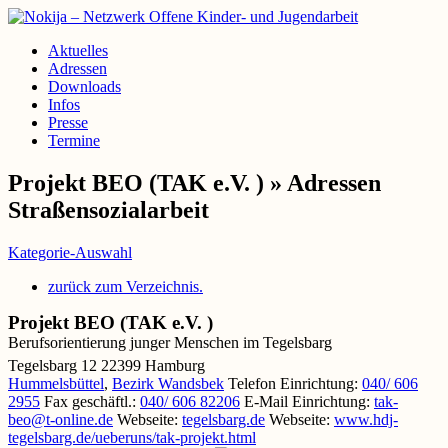
Aktuelles
Adressen
Downloads
Infos
Presse
Termine
Projekt BEO (TAK e.V. ) » Adressen
Straßensozialarbeit
Kategorie-Auswahl
zurück zum Verzeichnis.
Projekt BEO (TAK e.V. )
Berufsorientierung junger Menschen im Tegelsbarg
Tegelsbarg 12
22399
Hamburg
Hummelsbüttel
,
Bezirk Wandsbek
Telefon Einrichtung
:
040/ 606
2955
Fax geschäftl.
:
040/ 606 82206
E-Mail Einrichtung
:
tak-
beo@t-online.de
Webseite
:
tegelsbarg.de
Webseite
:
www.hdj-
tegelsbarg.de/ueberuns/tak-projekt.html