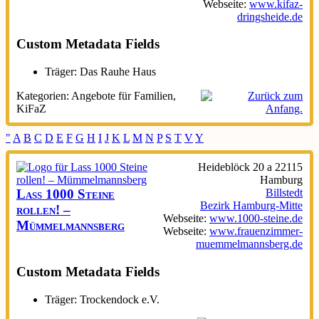
Webseite
:
www.kifaz-
dringsheide.de
Custom Metadata Fields
Träger:
Das Rauhe Haus
Kategorien:
Angebote für Familien
,
KiFaZ
"
A
B
C
D
E
F
G
H
I
J
K
L
M
N
P
S
T
V
Y
Heideblöck 20 a
22115
Hamburg
Lass 1000 Steine
Billstedt
Bezirk Hamburg-Mitte
rollen! –
Webseite
:
www.1000-steine.de
Mümmelmannsberg
Webseite
:
www.frauenzimmer-
muemmelmannsberg.de
Custom Metadata Fields
Träger:
Trockendock e.V.