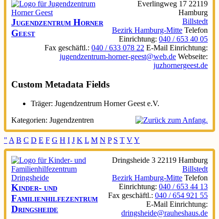
Everlingweg 17
22119
Hamburg
Jugendzentrum Horner
Billstedt
Bezirk Hamburg-Mitte
Telefon
Geest
Einrichtung
:
040 / 653 40 05
Fax geschäftl.
:
040 / 633 078 22
E-Mail Einrichtung
:
jugendzentrum-horner-geest@web.de
Webseite
:
juzhornergeest.de
Custom Metadata Fields
Träger:
Jugendzentrum Horner Geest e.V.
Kategorien:
Jugendzentren
"
A
B
C
D
E
F
G
H
I
J
K
L
M
N
P
S
T
V
Y
Dringsheide 3
22119
Hamburg
Billstedt
Bezirk Hamburg-Mitte
Telefon
Kinder- und
Einrichtung
:
040 / 653 44 13
Fax geschäftl.
:
040 / 654 921 55
Familienhilfezentrum
E-Mail Einrichtung
:
Dringsheide
dringsheide@rauheshaus.de