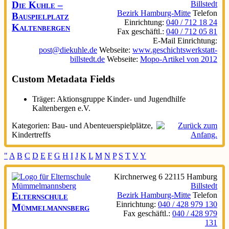
Die Kuhle –
Billstedt
Bezirk Hamburg-Mitte
Telefon
Bauspielplatz
Einrichtung
:
040 / 712 18 24
Kaltenbergen
Fax geschäftl.
:
040 / 712 05 81
E-Mail Einrichtung
:
post@diekuhle.de
Webseite
:
www.geschichtswerkstatt-
billstedt.de
Webseite
:
Mopo-Artikel von 2012
Custom Metadata Fields
Träger:
Aktionsgruppe Kinder- und Jugendhilfe
Kaltenbergen e.V.
Kategorien:
Bau- und Abenteuerspielplätze
,
Kindertreffs
"
A
B
C
D
E
F
G
H
I
J
K
L
M
N
P
S
T
V
Y
Kirchnerweg 6
22115
Hamburg
Billstedt
Elternschule
Bezirk Hamburg-Mitte
Telefon
Einrichtung
:
040 / 428 979 130
Mümmelmannsberg
Fax geschäftl.
:
040 / 428 979
131