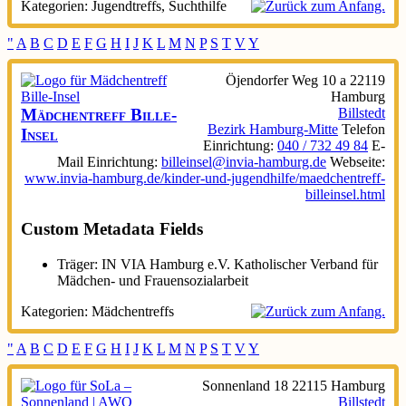
Kategorien:
Jugendtreffs
,
Suchthilfe
"
A
B
C
D
E
F
G
H
I
J
K
L
M
N
P
S
T
V
Y
Öjendorfer Weg 10 a
22119
Hamburg
Mädchentreff Bille-
Billstedt
Bezirk Hamburg-Mitte
Telefon
Insel
Einrichtung
:
040 / 732 49 84
E-
Mail Einrichtung
:
billeinsel@invia-hamburg.de
Webseite
:
www.invia-hamburg.de/kinder-und-jugendhilfe/maedchentreff-
billeinsel.html
Custom Metadata Fields
Träger:
IN VIA Hamburg e.V. Katholischer Verband für
Mädchen- und Frauensozialarbeit
Kategorien:
Mädchentreffs
"
A
B
C
D
E
F
G
H
I
J
K
L
M
N
P
S
T
V
Y
Sonnenland 18
22115
Hamburg
Billstedt