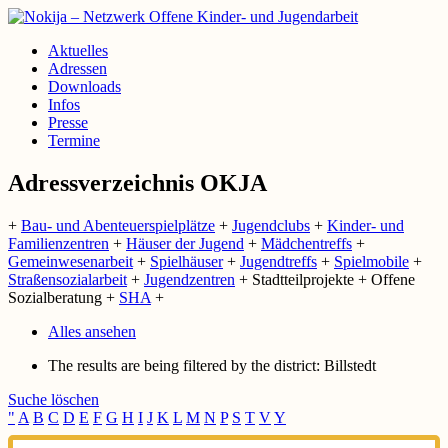
Aktuelles
Adressen
Downloads
Infos
Presse
Termine
Adressverzeichnis OKJA
+
Bau- und Abenteuerspielplätze
+
Jugendclubs
+
Kinder- und
Familienzentren
+
Häuser der Jugend
+
Mädchentreffs
+
Gemeinwesenarbeit
+
Spielhäuser
+
Jugendtreffs
+
Spielmobile
+
Straßensozialarbeit
+
Jugendzentren
+
Stadtteilprojekte + Offene
Sozialberatung +
SHA
+
Alles ansehen
The results are being filtered by the district: Billstedt
Suche löschen
"
A
B
C
D
E
F
G
H
I
J
K
L
M
N
P
S
T
V
Y