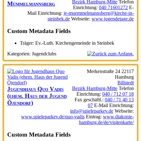
Bezirk Hamburg-Mitte
Telefon
Mümmelmannsberg
Einrichtung
:
040 71601272
E-
Mail Einrichtung
:
je-muemmelmannsberg@kirche-in-
steinbek.de
Webseite
:
www.jugendetage.de
Custom Metadata Fields
Träger:
Ev.-Luth. Kirchengemeinde in Steinbek
Kategorien:
Jugendclubs
Merkenstraße 24
22117
Hamburg
Billstedt
Jugendhaus Quo Vadis
Bezirk Hamburg-Mitte
Telefon
Einrichtung
:
040 / 712 07 18
(ehem. Haus der Jugend
Fax geschäftl.
:
040 / 71 40 13
Öjendorf)
07
E-Mail Einrichtung
:
info@spieleparkev.de
Webseite
:
www.spieleparkev.de/quo-vadis
Eintrag
:
www.diakonie-
hamburg.de/de/visitenkarte/
Custom Metadata Fields