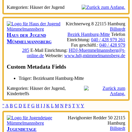
Kategorien:
Häuser der Jugend
Kirchnerweg 8
22115
Hamburg
Billstedt
Haus der Jugend
Bezirk Hamburg-Mitte
Telefon
Einrichtung
:
040 / 428 979 261
Mümmelmannsberg
Fax geschäftl.
:
040 / 428 979
285
E-Mail Einrichtung
:
HDJ-Muemmelmannsberg@t-
online.de
Webseite
:
www.hdj-mümmelmannsberg.de
Custom Metadata Fields
Träger:
Bezirksamt Hamburg-Mitte
Kategorien:
Häuser der Jugend
,
Kindertreffs
"
A
B
C
D
E
F
G
H
I
J
K
L
M
N
P
S
T
V
Y
Havighorster Redder 50
22115
Hamburg
Jugendetage
Billstedt