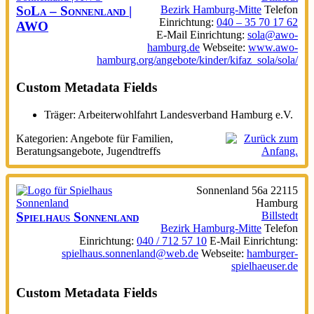
SoLa – Sonnenland |
Bezirk Hamburg-Mitte
Telefon
Einrichtung
:
040 – 35 70 17 62
AWO
E-Mail Einrichtung
:
sola@awo-
hamburg.de
Webseite
:
www.awo-
hamburg.org/angebote/kinder/kifaz_sola/sola/
Custom Metadata Fields
Träger:
Arbeiterwohlfahrt Landesverband Hamburg e.V.
Kategorien:
Angebote für Familien
,
Beratungsangebote
,
Jugendtreffs
Sonnenland 56a
22115
Hamburg
Spielhaus Sonnenland
Billstedt
Bezirk Hamburg-Mitte
Telefon
Einrichtung
:
040 / 712 57 10
E-Mail Einrichtung
:
spielhaus.sonnenland@web.de
Webseite
:
hamburger-
spielhaeuser.de
Custom Metadata Fields