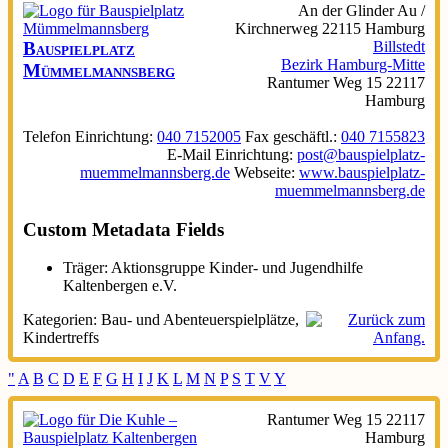
An der Glinder Au /
Kirchnerweg
22115
Hamburg
Bauspielplatz
Billstedt
Bezirk Hamburg-Mitte
Mümmelmannsberg
Rantumer Weg 15
22117
Hamburg
Telefon Einrichtung
:
040 7152005
Fax geschäftl.
:
040 7155823
E-Mail Einrichtung
:
post@bauspielplatz-
muemmelmannsberg.de
Webseite
:
www.bauspielplatz-
muemmelmannsberg.de
Custom Metadata Fields
Träger:
Aktionsgruppe Kinder- und Jugendhilfe
Kaltenbergen e.V.
Kategorien:
Bau- und Abenteuerspielplätze
,
Kindertreffs
"
A
B
C
D
E
F
G
H
I
J
K
L
M
N
P
S
T
V
Y
Rantumer Weg 15
22117
Hamburg