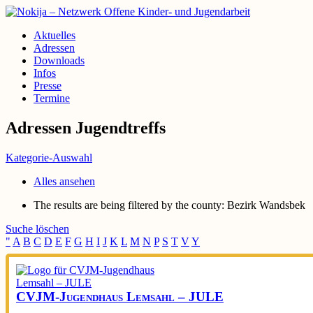
Aktuelles
Adressen
Downloads
Infos
Presse
Termine
Adressen Jugendtreffs
Kategorie-Auswahl
Alles ansehen
The results are being filtered by the county: Bezirk Wandsbek
Suche löschen
"
A
B
C
D
E
F
G
H
I
J
K
L
M
N
P
S
T
V
Y
CVJM-Jugendhaus Lemsahl – JULE