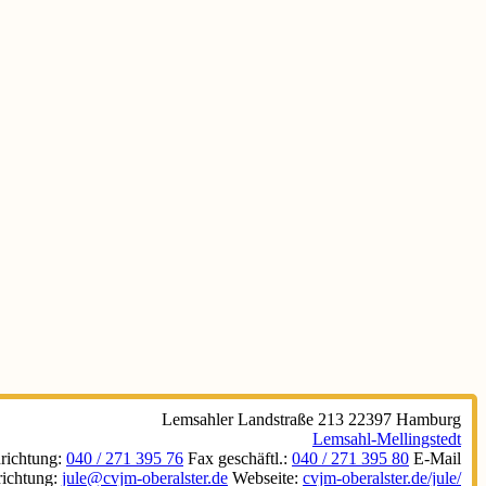
Lemsahler Landstraße 213
22397
Hamburg
Lemsahl-Mellingstedt
richtung
:
040 / 271 395 76
Fax geschäftl.
:
040 / 271 395 80
E-Mail
richtung
:
jule@cvjm-oberalster.de
Webseite
:
cvjm-oberalster.de/jule/