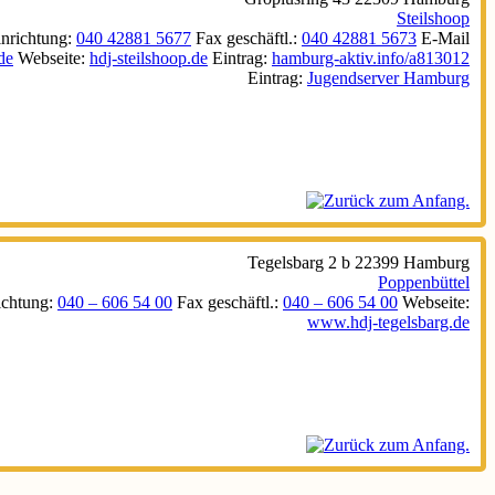
Steilshoop
inrichtung
:
040 42881 5677
Fax geschäftl.
:
040 42881 5673
E-Mail
de
Webseite
:
hdj-steilshoop.de
Eintrag
:
hamburg-aktiv.info/a813012
Eintrag
:
Jugendserver Hamburg
Tegelsbarg 2 b
22399
Hamburg
Poppenbüttel
ichtung
:
040 – 606 54 00
Fax geschäftl.
:
040 – 606 54 00
Webseite
:
www.hdj-tegelsbarg.de