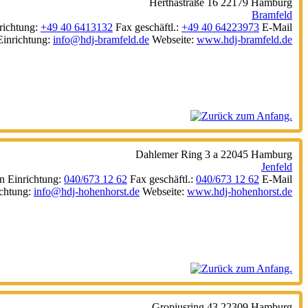
Herthastraße 16
22179
Hamburg
Bramfeld
richtung
:
+49 40 6413132
Fax geschäftl.
:
+49 40 64223973
E-Mail
Einrichtung
:
info@hdj-bramfeld.de
Webseite
:
www.hdj-bramfeld.de
Dahlemer Ring 3 a
22045
Hamburg
Jenfeld
n Einrichtung
:
040/673 12 62
Fax geschäftl.
:
040/673 12 62
E-Mail
ichtung
:
info@hdj-hohenhorst.de
Webseite
:
www.hdj-hohenhorst.de
Gropiusring 43
22309
Hamburg