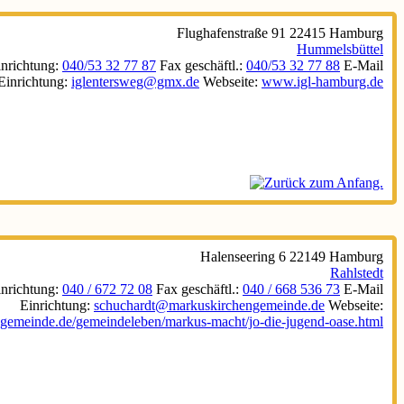
Flughafenstraße 91
22415
Hamburg
Hummelsbüttel
inrichtung
:
040/53 32 77 87
Fax geschäftl.
:
040/53 32 77 88
E-Mail
Einrichtung
:
iglentersweg@gmx.de
Webseite
:
www.igl-hamburg.de
Halenseering 6
22149
Hamburg
Rahlstedt
inrichtung
:
040 / 672 72 08
Fax geschäftl.
:
040 / 668 536 73
E-Mail
Einrichtung
:
schuchardt@markuskirchengemeinde.de
Webseite
:
emeinde.de/gemeindeleben/markus-macht/jo-die-jugend-oase.html