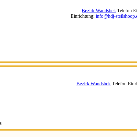
Bezirk Wandsbek
Telefon E
Einrichtung
:
info@hdj-steilshoop.
Bezirk Wandsbek
Telefon Einr
s