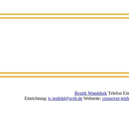
Bezirk Wandsbek
Telefon Ein
Einrichtung
:
jc.jenfeld@web.de
Webseite
:
crossover-jenf