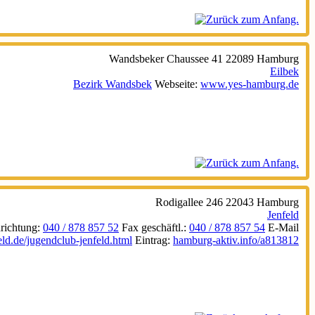
Wandsbeker Chaussee 41
22089
Hamburg
Eilbek
Bezirk Wandsbek
Webseite
:
www.yes-hamburg.de
Rodigallee 246
22043
Hamburg
Jenfeld
richtung
:
040 / 878 857 52
Fax geschäftl.
:
040 / 878 857 54
E-Mail
eld.de/jugendclub-jenfeld.html
Eintrag
:
hamburg-aktiv.info/a813812