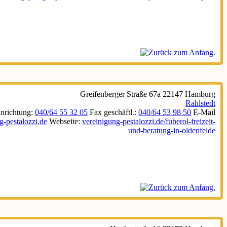
Greifenberger Straße 67a
22147
Hamburg
Rahlstedt
inrichtung
:
040/64 55 32 05
Fax geschäftl.
:
040/64 53 98 50
E-Mail
-pestalozzi.de
Webseite
:
vereinigung-pestalozzi.de/fuberol-freizeit-
und-beratung-in-oldenfelde