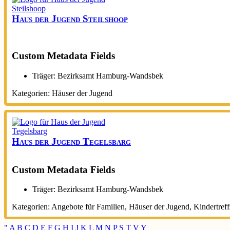
Haus der Jugend Steilshoop
Custom Metadata Fields
Träger:
Bezirksamt Hamburg-Wandsbek
Kategorien:
Häuser der Jugend
Haus der Jugend Tegelsbarg
Custom Metadata Fields
Träger:
Bezirksamt Hamburg-Wandsbek
Kategorien:
Angebote für Familien
,
Häuser der Jugend
,
Kindertreff
"
A
B
C
D
E
F
G
H
I
J
K
L
M
N
P
S
T
V
Y