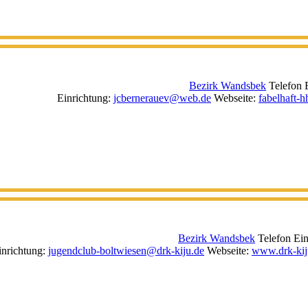
Bezirk Wandsbek
Telefon 
Einrichtung
:
jcbernerauev@web.de
Webseite
:
fabelhaft-h
Bezirk Wandsbek
Telefon Ein
inrichtung
:
jugendclub-boltwiesen@drk-kiju.de
Webseite
:
www.drk-kiju