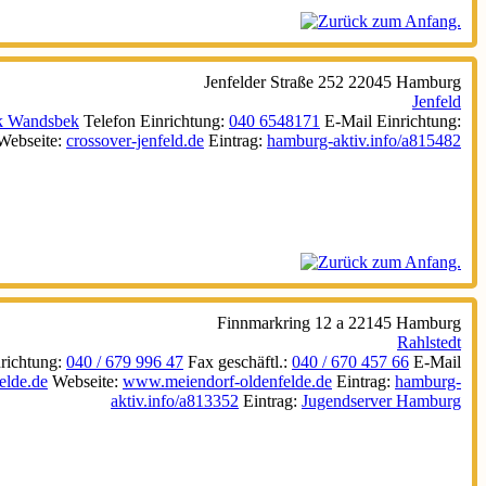
Jenfelder Straße 252
22045
Hamburg
Jenfeld
k Wandsbek
Telefon Einrichtung
:
040 6548171
E-Mail Einrichtung
:
Webseite
:
crossover-jenfeld.de
Eintrag
:
hamburg-aktiv.info/a815482
Finnmarkring 12 a
22145
Hamburg
Rahlstedt
richtung
:
040 / 679 996 47
Fax geschäftl.
:
040 / 670 457 66
E-Mail
elde.de
Webseite
:
www.meiendorf-oldenfelde.de
Eintrag
:
hamburg-
aktiv.info/a813352
Eintrag
:
Jugendserver Hamburg