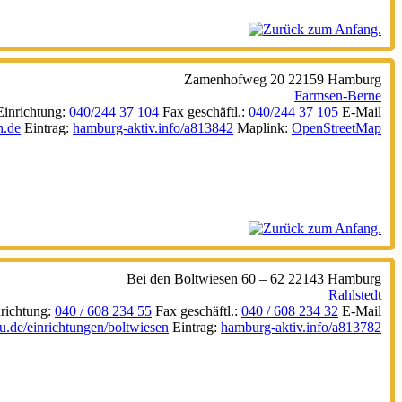
Zamenhofweg 20
22159
Hamburg
Farmsen-Berne
Einrichtung
:
040/244 37 104
Fax geschäftl.
:
040/244 37 105
E-Mail
h.de
Eintrag
:
hamburg-aktiv.info/a813842
Maplink
:
OpenStreetMap
Bei den Boltwiesen 60 – 62
22143
Hamburg
Rahlstedt
richtung
:
040 / 608 234 55
Fax geschäftl.
:
040 / 608 234 32
E-Mail
.de/einrichtungen/boltwiesen
Eintrag
:
hamburg-aktiv.info/a813782