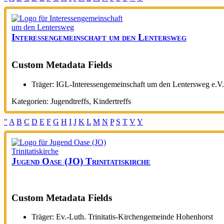
Interessengemeinschaft um den Lentersweg
Custom Metadata Fields
Träger:
IGL-Interessengemeinschaft um den Lentersweg e.V.
Kategorien:
Jugendtreffs
,
Kindertreffs
"
A
B
C
D
E
F
G
H
I
J
K
L
M
N
P
S
T
V
Y
Jugend Oase (JO) Trinitatiskirche
Custom Metadata Fields
Träger:
Ev.-Luth. Trinitatis-Kirchengemeinde Hohenhorst