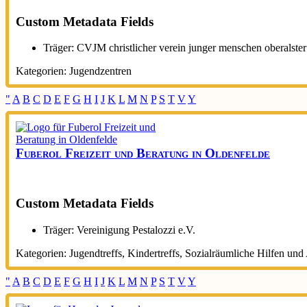
Custom Metadata Fields
Träger:
CVJM christlicher verein junger menschen oberalste
Kategorien:
Jugendzentren
"
A
B
C
D
E
F
G
H
I
J
K
L
M
N
P
S
T
V
Y
Fuberol Freizeit und Beratung in Oldenfelde
Custom Metadata Fields
Träger:
Vereinigung Pestalozzi e.V.
Kategorien:
Jugendtreffs
,
Kindertreffs
,
Sozialräumliche Hilfen un
"
A
B
C
D
E
F
G
H
I
J
K
L
M
N
P
S
T
V
Y