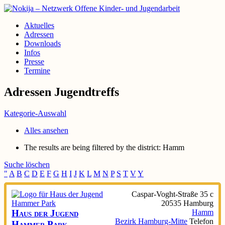
Aktuelles
Adressen
Downloads
Infos
Presse
Termine
Adressen Jugendtreffs
Kategorie-Auswahl
Alles ansehen
The results are being filtered by the district: Hamm
Suche löschen
"
A
B
C
D
E
F
G
H
I
J
K
L
M
N
P
S
T
V
Y
Caspar-Voght-Straße 35 c
20535
Hamburg
Haus der Jugend
Hamm
Bezirk Hamburg-Mitte
Telefon
Hammer Park